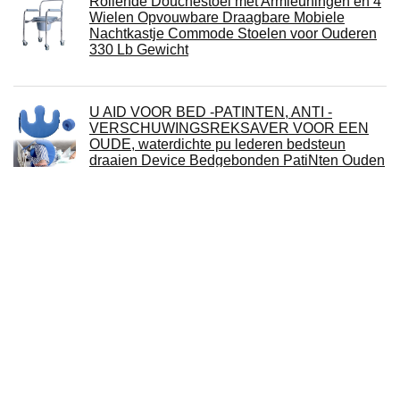
Rollende Douchestoel met Armleuningen en 4
Wielen Opvouwbare Draagbare Mobiele
Nachtkastje Commode Stoelen voor Ouderen
330 Lb Gewicht
U AID VOOR BED -PATINTEN, ANTI -
VERSCHUWINGSREKSAVER VOOR EEN
OUDE, waterdichte pu lederen bedsteun
draaien Device Bedgebonden PatiNten Ouden
Cornat SLDKL200 Douche-klapstoel,
belastbaar tot 160 kg, ruimtebesparend
opklapbaar, antislip zitvlak,
onderhoudsvriendelijk materiaal, tijdloos
design, doucheklapstoel, zithulp, badstoel, SLDKL200
MCombo elektrische wc-opstahulp
toiletstoelverhoging met armleuningen, toiletlift
toiletframe senioren in de badkamer, 145 kg
belastbaar, metaal, M212W (wit)