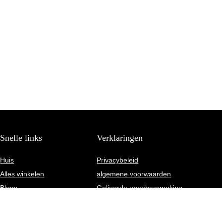
Snelle links
Verklaringen
Huis
Privacybeleid
Alles winkelen
algemene voorwaarden
Blogs
Gelieerde openbaarmaking
Onze webshops
Adverteren