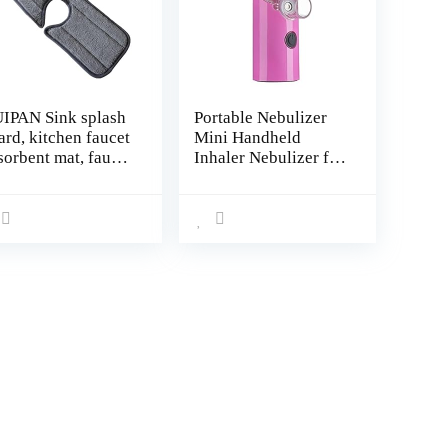
IPAN Sink splash
Portable Nebulizer
ard, kitchen faucet
Mini Handheld
sorbent mat, faucet
Inhaler Nebulizer for
nk splash guard
Kids Adult Atomizer
wel mat dish
Nebulizador
ying mat pads for
Equipment Asthma
tchen bathroom
Humidifier Masks
(Color : Pink
Charging)