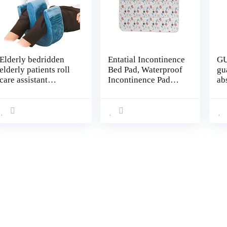
Elderly bedridden
Entatial Incontinence
GU
elderly patients roll
Bed Pad, Waterproof
gu
care assistant
Incontinence Pad
ab
bedsore pillow turn
Soft Comfortable
si
around nurse device
Sweat Absorption for
to
side lying turn pillow
Baby for Elderly for
dr
u pillow pu leather
Daily Use
ki
bed rest turn
devicedirect