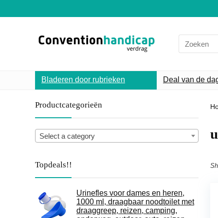
Search
for:
Bladeren door rubrieken
Deal van de da
Productcategorieën
H
‎
Select a category
Topdeals!!
Sh
Urinefles voor dames en heren,
1000 ml, draagbaar noodtoilet met
draaggreep, reizen, camping,