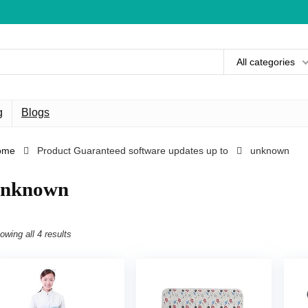
All categories
g
Blogs
ome
Product Guaranteed software updates up to
‎unknown
unknown
owing all 4 results