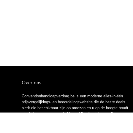
Over ons
Conventionhandicapverdrag.be is een moderne alles-in-één
prijsvergelijkings- en beoordelingswebsite die de beste deals
biedt die beschikbaar zijn op amazon en u op de hoogte houdt
via de laatst toegevoegde blogs. Alle afbeeldingen zijn
auteursrechtelijk beschermd door hun respectievelijke
eigenaren. Alle geciteerde inhoud is afgeleid van hun
respectievelijke bronnen.