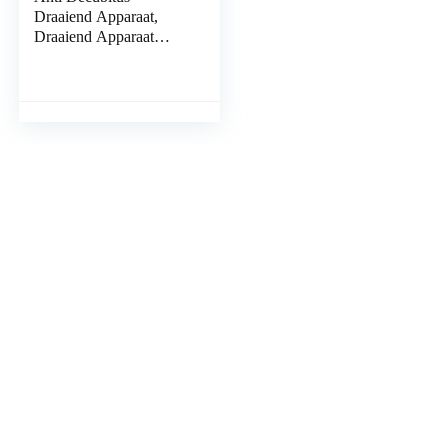
Draaiend Apparaat,
Draaiend Apparaat
Afneembare Hoog –
dichtheidsspons
Waterdicht voor
Gehandicapten