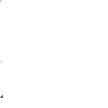
n:
ig
et