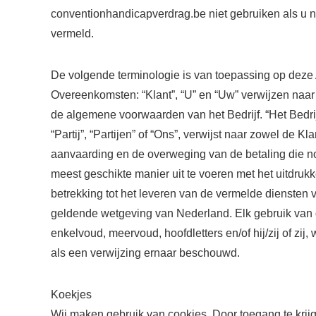
conventionhandicapverdrag.be niet gebruiken als u ni
vermeld.
De volgende terminologie is van toepassing op deze
Overeenkomsten: “Klant”, “U” en “Uw” verwijzen naar
de algemene voorwaarden van het Bedrijf. “Het Bedrijf”
“Partij”, “Partijen” of “Ons”, verwijst naar zowel de 
aanvaarding en de overweging van de betaling die no
meest geschikte manier uit te voeren met het uitdruk
betrekking tot het leveren van de vermelde diensten
geldende wetgeving van Nederland. Elk gebruik van 
enkelvoud, meervoud, hoofdletters en/of hij/zij of z
als een verwijzing ernaar beschouwd.
Koekjes
Wij maken gebruik van cookies. Door toegang te krij