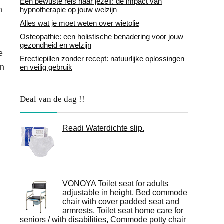
Een bewuste reis naar jezelf: de impact van
​​
hypnotherapie op jouw welzijn
Alles wat je moet weten over wietolie
Osteopathie: een holistische benadering voor jouw
gezondheid en welzijn
e
Erectiepillen zonder recept: natuurlijke oplossingen
an
en veilig gebruik
Deal van de dag !!
Readi Waterdichte slip.
VONOYA Toilet seat for adults
adjustable in height, Bed commode
chair with cover padded seat and
armrests, Toilet seat home care for
seniors / with disabilities, Commode potty chair