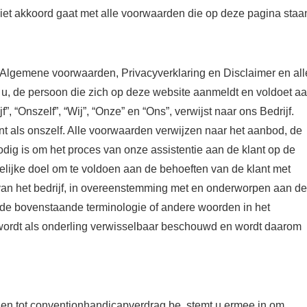
et akkoord gaat met alle voorwaarden die op deze pagina staan 
 Algemene voorwaarden, Privacyverklaring en Disclaimer en all
 u, de persoon die zich op deze website aanmeldt en voldoet a
, “Onszelf”, “Wij”, “Onze” en “Ons”, verwijst naar ons Bedrijf.
Klant als onszelf. Alle voorwaarden verwijzen naar het aanbod, de
dig is om het proces van onze assistentie aan de klant op de
kelijke doel om te voldoen aan de behoeften van de klant met
 van het bedrijf, in overeenstemming met en onderworpen aan de
de bovenstaande terminologie of andere woorden in het
ij, wordt als onderling verwisselbaar beschouwd en wordt daarom
gen tot conventionhandicapverdrag.be, stemt u ermee in om