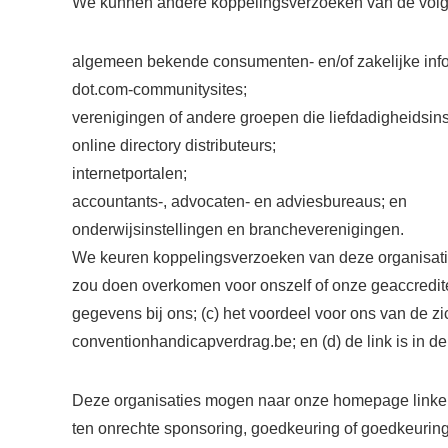
We kunnen andere koppelingsverzoeken van de volg
algemeen bekende consumenten- en/of zakelijke inf
dot.com-communitysites;
verenigingen of andere groepen die liefdadigheidsin
online directory distributeurs;
internetportalen;
accountants-, advocaten- en adviesbureaus; en
onderwijsinstellingen en brancheverenigingen.
We keuren koppelingsverzoeken van deze organisaties
zou doen overkomen voor onszelf of onze geaccredite
gegevens bij ons; (c) het voordeel voor ons van de 
conventionhandicapverdrag.be; en (d) de link is in d
Deze organisaties mogen naar onze homepage linken z
ten onrechte sponsoring, goedkeuring of goedkeuring