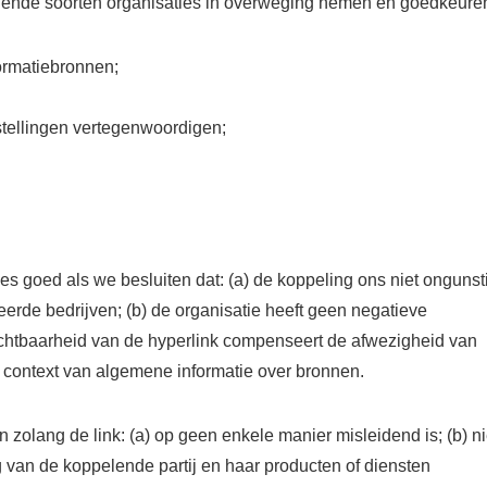
ende soorten organisaties in overweging nemen en goedkeure
ormatiebronnen;
stellingen vertegenwoordigen;
 goed als we besluiten dat: (a) de koppeling ons niet ongunst
erde bedrijven; (b) de organisatie heeft geen negatieve
zichtbaarheid van de hyperlink compenseert de afwezigheid van
e context van algemene informatie over bronnen.
olang de link: (a) op geen enkele manier misleidend is; (b) ni
 van de koppelende partij en haar producten of diensten