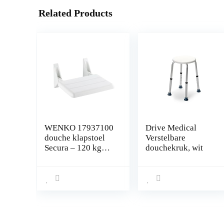
Related Products
WENKO 17937100
Drive Medical
douche klapstoel
Verstelbare
Secura – 120 kg
douchekruk, wit
draagkracht,
kunststof –
polypropyleen, 32
x 19 x 36 cm, wit