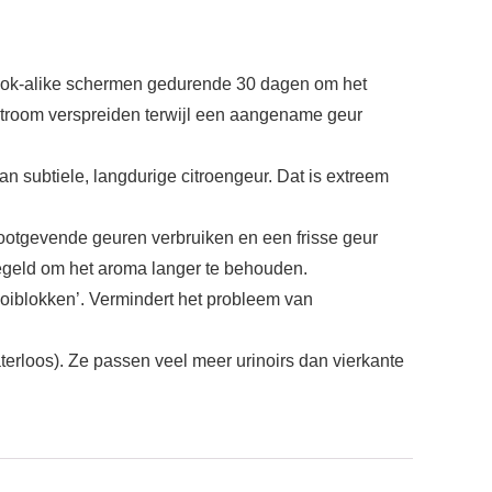
 look-alike schermen gedurende 30 dagen om het
nestroom verspreiden terwijl een aangename geur
an subtiele, langdurige citroengeur. Dat is extreem
tootgevende geuren verbruiken en een frisse geur
zegeld om het aroma langer te behouden.
gooiblokken’. Vermindert het probleem van
waterloos). Ze passen veel meer urinoirs dan vierkante