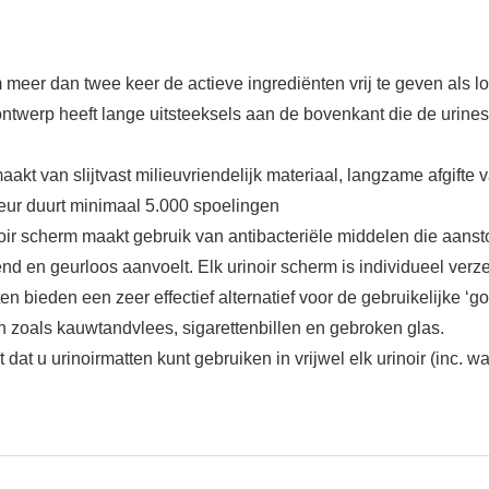
 meer dan twee keer de actieve ingrediënten vrij te geven als
ire ontwerp heeft lange uitsteeksels aan de bovenkant die de uri
kt van slijtvast milieuvriendelijk materiaal, langzame afgifte v
 Geur duurt minimaal 5.000 spoelingen
noir scherm maakt gebruik van antibacteriële middelen die aans
 en geurloos aanvoelt. Elk urinoir scherm is individueel ver
en bieden een zeer effectief alternatief voor de gebruikelijke ‘
zoals kauwtandvlees, sigarettenbillen en gebroken glas.
dat u urinoirmatten kunt gebruiken in vrijwel elk urinoir (inc. 