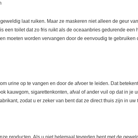
n
t geweldig laat ruiken. Maar ze maskeren niet alleen de geur v
 is een toilet dat zo fris ruikt als de oceaanbries gedurende een
n moeten worden vervangen door de eenvoudig te gebruiken d
om urine op te vangen en door de afvoer te leiden. Dat beteke
auwgom, sigarettenkonten, afval of ander vuil op dat in je uri
brikant, zodat u er zeker van bent dat ze direct thuis zijn in uw t
 onze producten. Als u niet helemaal tevreden bent met de gewe