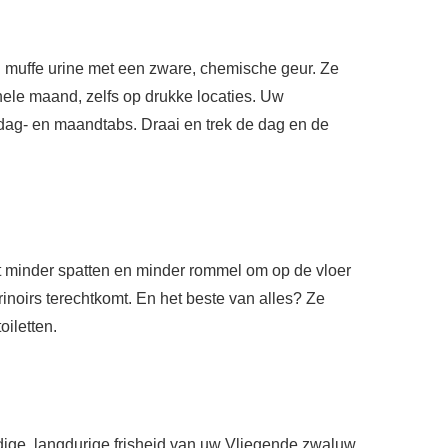
an muffe urine met een zware, chemische geur. Ze
 hele maand, zelfs op drukke locaties. Uw
ag- en maandtabs. Draai en trek de dag en de
nt minder spatten en minder rommel om op de vloer
noirs terechtkomt. En het beste van alles? Ze
oiletten.
ldige, langdurige frisheid van uw Vliegende zwaluw