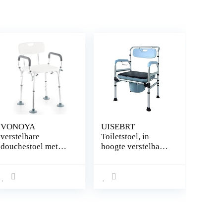
VONOYA
UISEBRT
verstelbare
Toiletstoel, in
douchestoel met
hoogte verstelbaar,
armleuning en
wc-stoel,
rugleuning voor
nachtstoel, douche,
senioren 120 kg
mobiele anti-slip
badkruk wit
met toiletemmer
antislip badkamer
voor
stoelen met
gehandicapten,
handgreep
ouderen