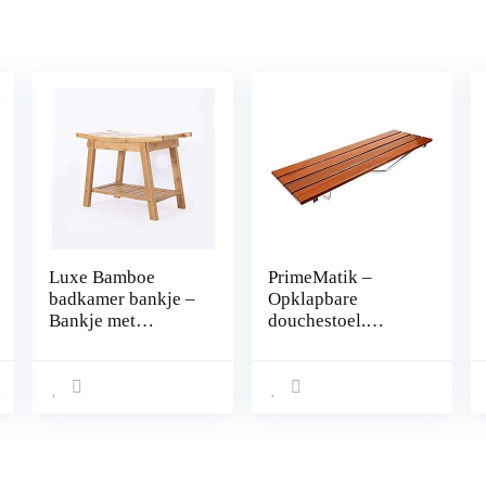
Luxe Bamboe
PrimeMatik –
badkamer bankje –
Opklapbare
Bankje met
douchestoel.
opbergvak –
Vouwstoel voor
Houten badkamer
ouderen in tropisch
bank –
hout en aluminium
Badkamerkruk van
900×338 mm
Bamboe hout –
Decopatent