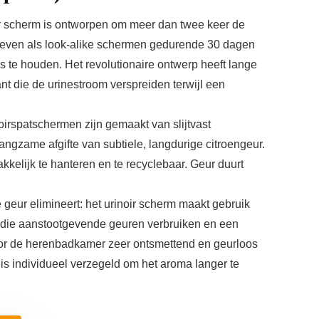
ir scherm is ontworpen om meer dan twee keer de
e geven als look-alike schermen gedurende 30 dagen
fris te houden. Het revolutionaire ontwerp heeft lange
nt die de urinestroom verspreiden terwijl een
oirspatschermen zijn gemaakt van slijtvast
langzame afgifte van subtiele, langdurige citroengeur.
akkelijk te hanteren en te recyclebaar. Geur duurt
 geur elimineert: het urinoir scherm maakt gebruik
n die aanstootgevende geuren verbruiken en een
oor de herenbadkamer zeer ontsmettend en geurloos
 is individueel verzegeld om het aroma langer te