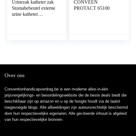
Urinezak katheter zak
CONVEEN
Stomabebeutel externe
PROTACT 65100
urine katheter
afdekking beensteun kit
urine drainage carrier
met verstelbare
schouderriem voor
thuis, op reis, rolstoel,
bed (1000 ml)
Over ons
Conventionhandicapverdrag.be is een moderne alles-in-één
prijsvergelijkings- en beoordelingswebsite die de beste deals biedt die
beschikbaar zijn op amazon en u op de hoogte houdt via de laatst
toegevoegde blogs. Alle afbeeldingen zijn auteursrechtelijk beschermd
door hun respectievelijke eigenaren. Alle geciteerde inhoud is afgeleid
van hun respectievelijke bronnen.