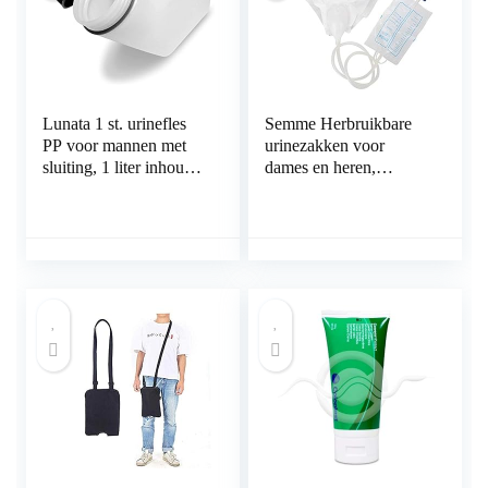
Lunata 1 st. urinefles
Semme Herbruikbare
PP voor mannen met
urinezakken voor
sluiting, 1 liter inhoud,
dames en heren,
autoclaveerbaar
opvangzak,
bescherming bij
incontinentie, type
geschikt voor mannen