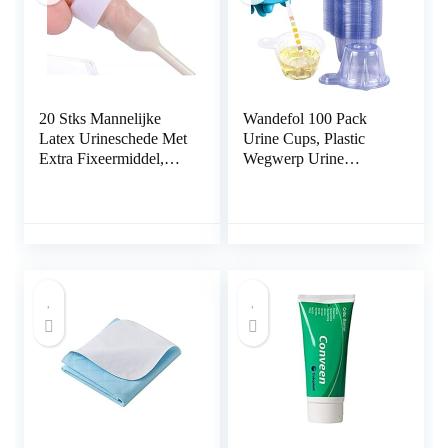
20 Stks Mannelijke
Wandefol 100 Pack
Latex Urineschede Met
Urine Cups, Plastic
Extra Fixeermiddel,
Wegwerp Urine
Mannelijke Externe
Specimen Cups,
Katheter Condoom
Zwangerschap
Katheter +
Ovulatie Testen
Fixeermiddel
Container Test
Collectie Cup Pot 50ml