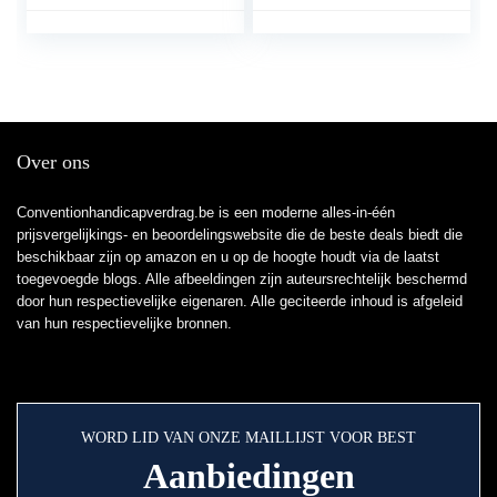
Voeding Ondersteuning
Abdpminale Dialyse
Protector Fixatie
Apparaat Extra Zacht
en Absorberend (12
Pack)
Over ons
Conventionhandicapverdrag.be is een moderne alles-in-één
prijsvergelijkings- en beoordelingswebsite die de beste deals biedt die
beschikbaar zijn op amazon en u op de hoogte houdt via de laatst
toegevoegde blogs. Alle afbeeldingen zijn auteursrechtelijk beschermd
door hun respectievelijke eigenaren. Alle geciteerde inhoud is afgeleid
van hun respectievelijke bronnen.
WORD LID VAN ONZE MAILLIJST VOOR BEST
Aanbiedingen