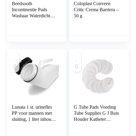
Beedsooth
Coloplast Conveen
Incontinentie Pads
Critic Crema Barriera –
Wasbaar Waterdicht
50 g
Absorberend
Matrasbeschermer
86x132cm Blauw
Lunata 1 st. urinefles
G Tube Pads Voeding
PP voor mannen met
Tube Supplies G J Buis
sluiting, 1 liter inhoud,
Houder Katheter
autoclaveerbaar
Covers Organische
Katoen Knop Pad