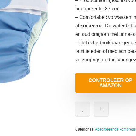
– Productmaat: geschikt voor
heupbreedte: 37 cm.
– Comfortabel: volwassen inc
absorberend. De waterdichte
en oud omgaan met urine- of
– Het is herbruikbaar, gemak
familieleden of medisch per
verzorgingsproduct voor ge
CONTROLEER OP
AMAZON
Categories:
Absorberende kompresse