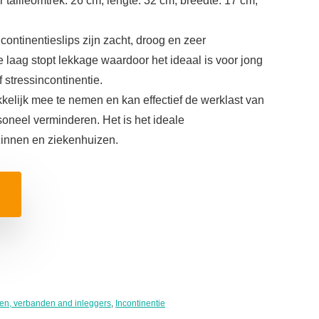
 tailleomtrek: 26 cm, lengte: 32 cm, breedte: 17 cm,
ontinentieslips zijn zacht, droog en zeer
 laag stopt lekkage waardoor het ideaal is voor jong
 stressincontinentie.
kelijk mee te nemen en kan effectief de werklast van
soneel verminderen. Het is het ideale
zinnen en ziekenhuizen.
n, verbanden and inleggers
,
Incontinentie