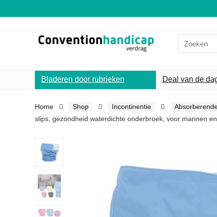
Search
for:
Bladeren door rubrieken
Deal van de da
Home
Shop
Incontinentie
Absorberende
slips, gezondheid waterdichte onderbroek, voor mannen 