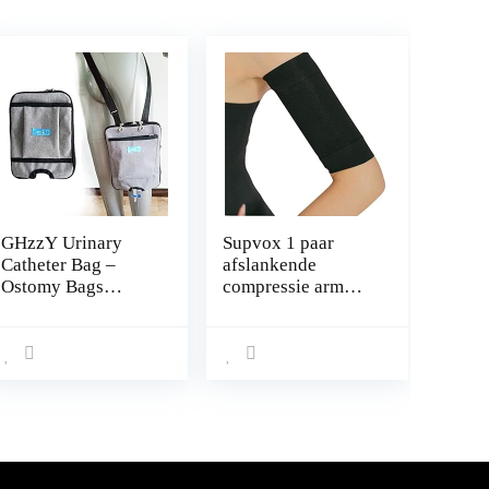
GHzzY Urinary
Supvox 1 paar
Catheter Bag –
afslankende
Ostomy Bags
compressie arm
Catheter
shaper vet
Beenzakjes Fix
gewichtsverlies
Apparaten – Urine
arm shaper vet
Drainage Care
buster van cellulite
Carrier voor Thuis,
afslanken wikkelen
Reizen, Rolstoel &
voor vrouwen
Bed
(zwart)