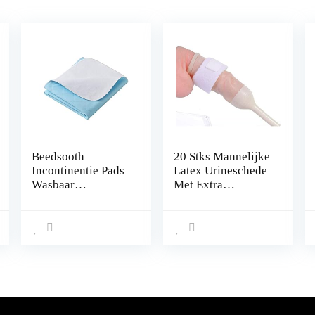
Beedsooth
20 Stks Mannelijke
Incontinentie Pads
Latex Urineschede
Wasbaar
Met Extra
Waterdicht
Fixeermiddel,
Absorberend
Mannelijke Externe
Matrasbeschermer
Katheter Condoom
86x132cm Blauw
Katheter +
Fixeermiddel