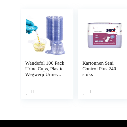
Wandefol 100 Pack
Kartonnen Seni
Urine Cups, Plastic
Control Plus 240
Wegwerp Urine
stuks
Specimen Cups,
Zwangerschap
Ovulatie Testen
Container Test
Collectie Cup Pot
50ml