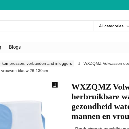
All categories
g
Blogs
 kompressen, verbanden and inleggers
WXZQMZ Volwassen doek l
en vrouwen blauw 26-130cm
WXZQMZ Volwass
herbruikbare wa
gezondheid wate
mannen en vro