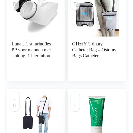
Lunata 1 st. urinefles
GHzzY Urinary
PP voor mannen met
Catheter Bag – Ostomy
sluiting, 1 liter inhoud,
Bags Catheter
autoclaveerbaar
Beenzakjes Fix
Apparaten – Urine
Drainage Care Carrier
voor Thuis, Reizen,
Rolstoel & Bed