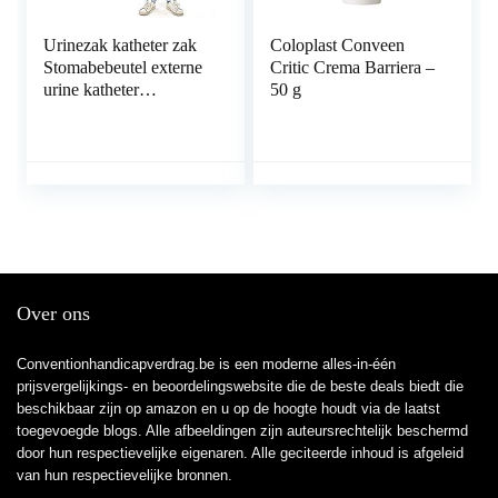
Urinezak katheter zak
Coloplast Conveen
Stomabebeutel externe
Critic Crema Barriera –
urine katheter
50 g
afdekking beensteun kit
urine drainage carrier
met verstelbare
schouderriem voor
thuis, op reis, rolstoel,
bed (1000 ml)
Over ons
Conventionhandicapverdrag.be is een moderne alles-in-één
prijsvergelijkings- en beoordelingswebsite die de beste deals biedt die
beschikbaar zijn op amazon en u op de hoogte houdt via de laatst
toegevoegde blogs. Alle afbeeldingen zijn auteursrechtelijk beschermd
door hun respectievelijke eigenaren. Alle geciteerde inhoud is afgeleid
van hun respectievelijke bronnen.