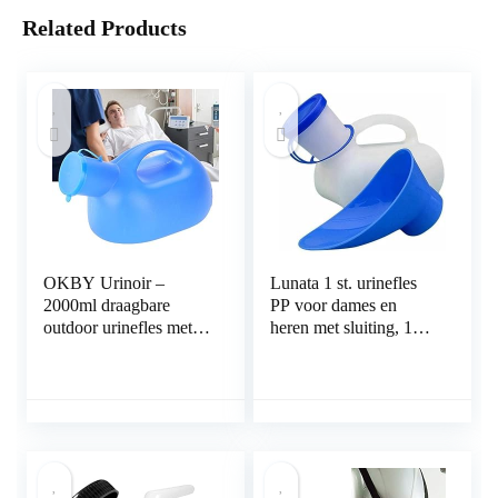
Related Products
OKBY Urinoir –
Lunata 1 st. urinefles
2000ml draagbare
PP voor dames en
outdoor urinefles met
heren met sluiting, 1
deksel mannelijke
liter inhoud,
urine-urineurinehouder,
autoclaveerbaar
blauw