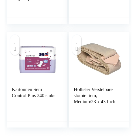
Specimen Cups,
Covers Organische
Zwangerschap
Katoen Knop Pad
Ovulatie Testen
Voeding Ondersteuning
Container Test
Abdpminale Dialyse
Collectie Cup Pot 50ml
Protector Fixatie
Apparaat Extra Zacht
en Absorberend (12
Pack)
Kartonnen Seni
Hollister Verstelbare
Control Plus 240 stuks
stomie riem,
Medium/23 x 43 Inch