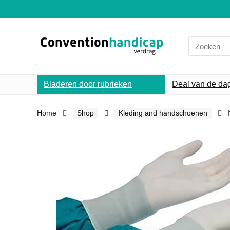
Search
for:
Bladeren door rubrieken
Deal van de da
Home
Shop
Kleding and handschoenen