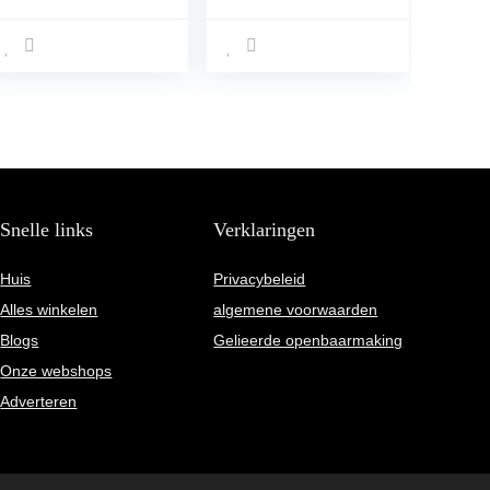
talk, voor medisch
en cosmetica, wit,
100 stuks
Snelle links
Verklaringen
Huis
Privacybeleid
Alles winkelen
algemene voorwaarden
Blogs
Gelieerde openbaarmaking
Onze webshops
Adverteren