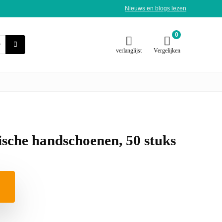
Nieuws en blogs lezen
0
verlanglijst
Vergelijken
lische handschoenen, 50 stuks