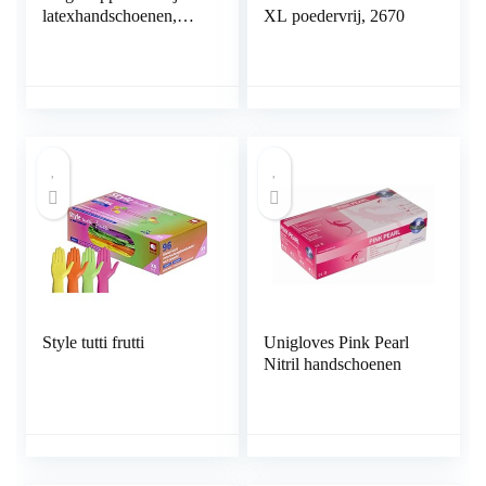
latexhandschoenen,
XL poedervrij, 2670
medisch onderzoek,
100 stuks, niet steriel,
voor cosmetische en
medische ingrepen,
reinigingsmiddelen,
keuken en
levensmiddelen veilig
Style tutti frutti
Unigloves Pink Pearl
Nitril handschoenen