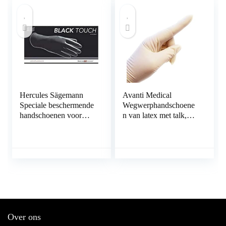
Hercules Sägemann
Avanti Medical
Speciale beschermende
Wegwerphandschoene
handschoenen voor
n van latex met talk,
kappers Black Touch
voor medisch en
maat L, 10 stuks 100%
cosmetica, wit, 100
natuurlijke latex
stuks
Over ons