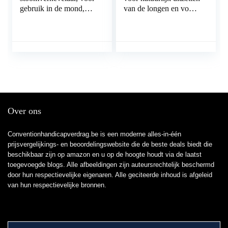
gebruik in de mond,
van de longen en voor
neus en keel bij
het verwijderen van
verkoudheid,
slijm
verneveling van
vloeistoffen en
etherische oliën, extra
stil
Over ons
Conventionhandicapverdrag.be is een moderne alles-in-één
prijsvergelijkings- en beoordelingswebsite die de beste deals biedt die
beschikbaar zijn op amazon en u op de hoogte houdt via de laatst
toegevoegde blogs. Alle afbeeldingen zijn auteursrechtelijk beschermd
door hun respectievelijke eigenaren. Alle geciteerde inhoud is afgeleid
van hun respectievelijke bronnen.