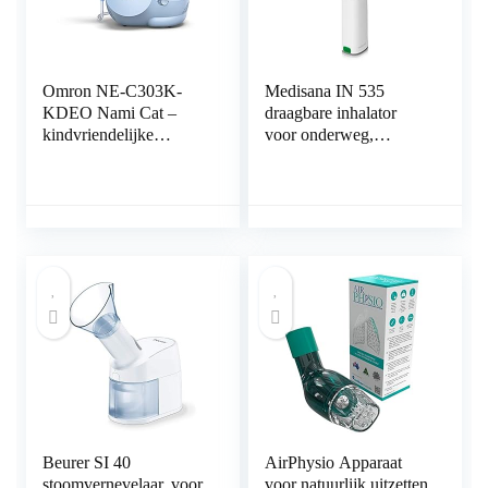
Omron NE-C303K-
Medisana IN 535
KDEO Nami Cat –
draagbare inhalator
kindvriendelijke
voor onderweg,
compressor-vernevelaar
compressor vernevelaar
voor de
met mondstuk en
thuisbehandeling van
masker voor
hoest, verkoudheid,
volwassenen en
bronchitis, astma, en
kinderen, voor
meer,blauw
verkoudheid of astma
met oplaadbare batterij
via Micro-USB
Beurer SI 40
AirPhysio Apparaat
stoomvernevelaar, voor
voor natuurlijk uitzetten