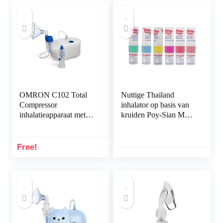
OMRON C102 Total
Nuttige Thailand
Compressor
inhalator op basis van
inhalatieapparaat met
kruiden Poy-Sian Mark
neusdouche
2 II olie, dubbele
toepassing inhalator ter
verlichting van de
Free!
swingle