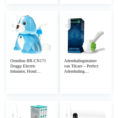
zoals verkoudheid en
Reizen Gebruik
astma, draagbaar en
Geschenken
stil, geschikt voor
volwassenen en
kinderen
Omnibus BR-CN171
Ademhalingstrainer
Doggy Electric
van Tilcare – Perfect
Inhalator, Hond
Ademhaling
inhalator, Set voor
Oefenapparaat om
kinderen en
Sterke Longen te
volwassenen,
Ontwikkelen – Long
Vernevelaar
Vergroot Apparaat –
inhalatiemasker voor
Geweldige
volwassenen en
Medicijnvrije Therapie
kinderen, Roze
voor COPD, CHF, of
(Blauw)
Dysfagie