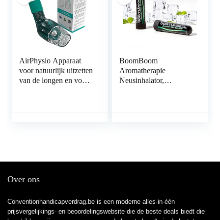
AirPhysio Apparaat
BoomBoom
voor natuurlijk uitzetten
Aromatherapie
van de longen en voor
Neusinhalator,
het verwijderen van
(Wintermint Single
slijm
Pack)
Congestievermindering
, Verbetert de
ademhaling Geeft een
fris verkoelend gevoel |
Gemaakt met
etherische oliën,
menthol, eucalyptus en
Over ons
pepermuntolie
Conventionhandicapverdrag.be is een moderne alles-in-één
prijsvergelijkings- en beoordelingswebsite die de beste deals biedt die