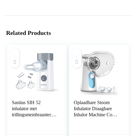
Related Products
Sanitas SIH 52
Oplaadbare Stoom
inhalator met
Inhalator Draagbare
trillingsmembraantechn
Inhalor Machine Cool
ologie voor de
Mist Luchtbevochtiger
behandeling van
voor Kinderen en
luchtwegaandoeningen
Volwassenen Thuis &