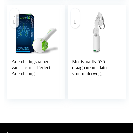
Kinderen Grijs
astma, draagbaar en
(Donkerblauw)
stil, geschikt voor
volwassenen en
kinderen
Ademhalingstrainer
Medisana IN 535
van Tilcare – Perfect
draagbare inhalator
Ademhaling
voor onderweg,
Oefenapparaat om
compressor vernevelaar
Sterke Longen te
met mondstuk en
Ontwikkelen – Long
masker voor
Vergroot Apparaat –
volwassenen en
Geweldige
kinderen, voor
Medicijnvrije Therapie
verkoudheid of astma
voor COPD, CHF, of
met oplaadbare batterij
Dysfagie
via Micro-USB