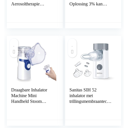
Aerosoltherapie
Oplossing 3% kan
Vernevelaar Inhalatie
worden gebruikt als
Compressor Masker
verdunningsmiddelen
voor Volwassenen en
in inhalatoren. 30
Kinderen (Blauw)
injectieflacons met
enkele dosis van 4ml.
Draagbare Inhalator
Sanitas SIH 52
Machine Mini
inhalator met
Handheld Stoom
trillingsmembraantechn
Luchtbevochtiger
ologie voor de
Vaporizer Cool Mist
behandeling van
Reizen Inhalator voor
luchtwegaandoeningen
Volwassenen en
zoals verkoudheid en