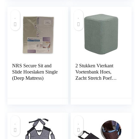
Verlammingsverzorgin
gsproducten
NRS Secure Sit and
2 Stukken Vierkant
Slide Hoeslaken Single
Voetenbank Hoes,
(Deep Mattress)
Zacht Stretch Poef
Hoezen Stofdichte
Verwijderbare Wasbaar
Voetenbank Hoezen
Geschikt voor
Woonkamer-Gras
groen-Groot 2 Stuk