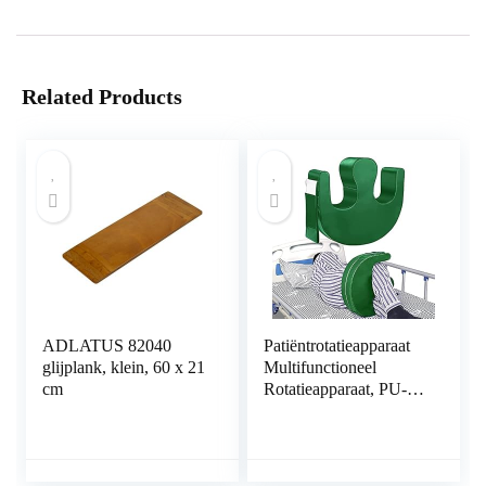
Related Products
ADLATUS 82040
Patiëntrotatieapparaat
glijplank, klein, 60 x 21
Multifunctioneel
cm
Rotatieapparaat, PU-
leer Anti-decubitus
Transferkussen
Waterdichte
Hoofdsteun Voor