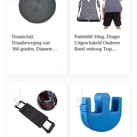
Draaischijf,
Patiëntlift Sling, Drager
Draaibeweging van
Uitgeschakeld Ouderen
360 graden, Diameter
Band omhoog Trap
40 cm, Mobiclinic
naar beneden
Verplaatsende
transferriem voor
oudere huisdieren Big-
Kid (grijs)(Large Size)