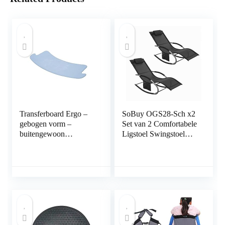
Transferboard Ergo –
SoBuy OGS28-Sch x2
gebogen vorm –
Set van 2 Comfortabele
buitengewoon
Ligstoel Swingstoel
glijvermogen – ideaal
Schommelligstoel
voor rolstoelen en
Zonnebed – Tuin –
personen met
Terras – Zwart
verminderde mobiliteit
– gewicht max. 190 kg
– materiaal versterkte
kunststof