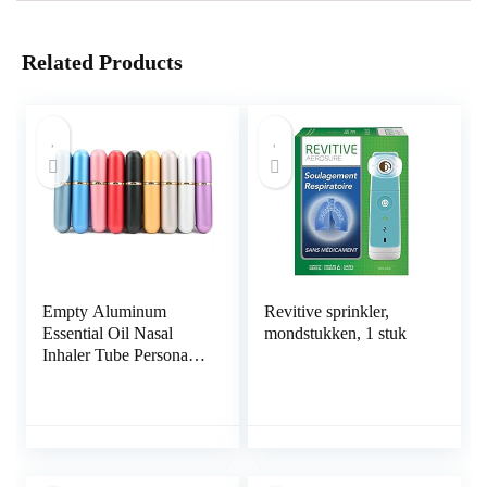
Related Products
Empty Aluminum
Revitive sprinkler,
Essential Oil Nasal
mondstukken, 1 stuk
Inhaler Tube Personal
Portable Refillable DIY
Elegant Inhaler Tubes
With Cotton Wicks (Set
of 10 Colors)