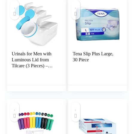
Urinals for Men with
Tena Slip Plus Large,
Luminous Lid from
30 Piece
Tilcare (3 Pieces) –
1000ml Thick Plastic
Men’s Bedpan, Bottle
with Screw Top – Leak
Proof Urine Chamber –
Portable Urinary
Bottles for On The Go