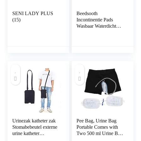
SENI LADY PLUS
Beedsooth
(15)
Incontinentie Pads
Wasbaar Waterdicht
Absorberend
Matrasbeschermer
86x132cm Blauw
Urinezak katheter zak
Pee Bag, Urine Bag
Stomabebeutel externe
Portable Comes with
urine katheter
Two 500 ml Urine Bag
afdekking beensteun kit
Portable Collection