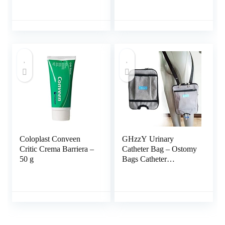
urine drainage carrier
Urinal Bag for Men
met verstelbare
schouderriem voor
thuis, op reis, rolstoel,
bed (1000 ml)
Coloplast Conveen
GHzzY Urinary
Critic Crema Barriera –
Catheter Bag – Ostomy
50 g
Bags Catheter
Beenzakjes Fix
Apparaten – Urine
Drainage Care Carrier
voor Thuis, Reizen,
Rolstoel & Bed