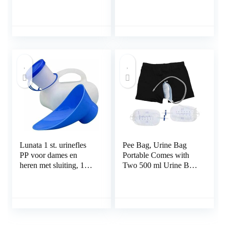
Waterdicht & Wegwerp
opvangzak,
– Oprolbaar – 80 x 180
bescherming bij
cm – Voor Matras,
incontinentie, type
Lakens en Meubilair –
geschikt voor mannen
30 Stuks
Lunata 1 st. urinefles
Pee Bag, Urine Bag
PP voor dames en
Portable Comes with
heren met sluiting, 1
Two 500 ml Urine Bag
liter inhoud,
Portable Collection
autoclaveerbaar
Urinal Bag for Men