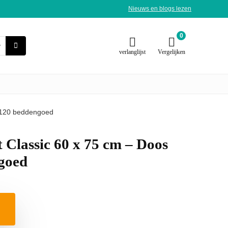
Nieuws en blogs lezen
0
verlanglijst
Vergelijken
n 120 beddengoed
 Classic 60 x 75 cm – Doos
goed