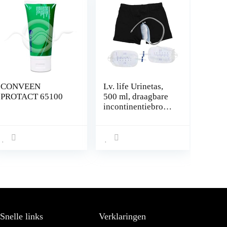
CONVEEN
Lv. life Urinetas,
PROTACT 65100
500 ml, draagbare
incontinentiebroek
voor mannen,
urinoir systeem met
opvangzak,
draagbaar, lekvrij
been pee-katheter
voor oudere
mensen
verkrijgbaar
Snelle links
Verklaringen