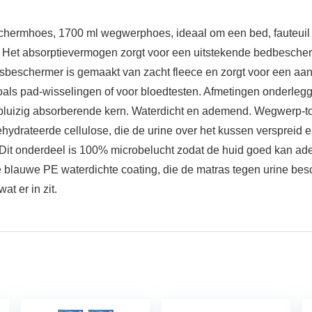
oes, 1700 ml wegwerphoes, ideaal om een bed, fauteuil of s
. Het absorptievermogen zorgt voor een uitstekende bedbescher
asbeschermer is gemaakt van zacht fleece en zorgt voor een a
ls pad-wisselingen of voor bloedtesten. Afmetingen onderlegge
 pluizig absorberende kern. Waterdicht en ademend. Wegwerp-to
ehydrateerde cellulose, die de urine over het kussen verspreid 
. Dit onderdeel is 100% microbelucht zodat de huid goed kan ad
 blauwe PE waterdichte coating, die de matras tegen urine besc
t er in zit.