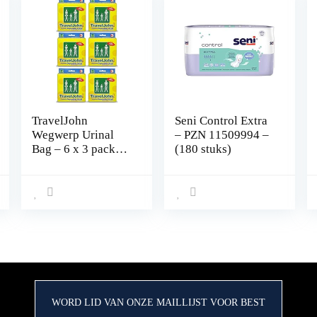
TravelJohn
Seni Control Extra
Wegwerp Urinal
– PZN 11509994 –
Bag – 6 x 3 pack
(180 stuks)
(18 urinoirs)
WORD LID VAN ONZE MAILLIJST VOOR BEST