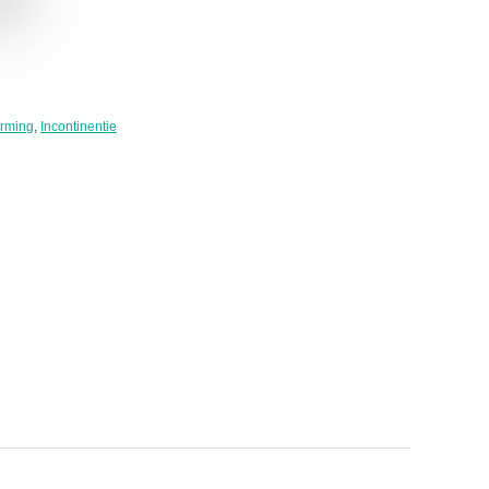
rming
,
Incontinentie