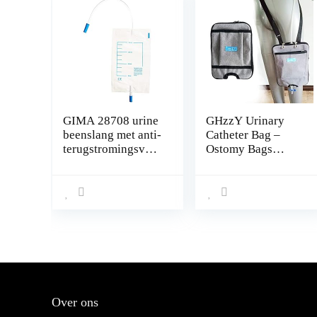
GIMA 28708 urine
GHzzY Urinary
beenslang met anti-
Catheter Bag –
terugstromingsvent
Ostomy Bags
iel, 750 cc, 35 cm
Catheter
diameter, 30 stuks,
Beenzakjes Fix
transparant
Apparaten – Urine
Drainage Care
Carrier voor Thuis,
Reizen, Rolstoel &
Bed
Over ons