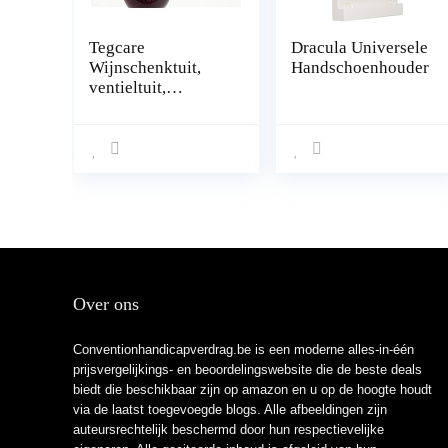
Tegcare
Dracula Universele
Wijnschenktuit,
Handschoenhouder
ventieltuit,
decanteertuit met
beluchter, set van
2, 40,01 g
Over ons
Conventionhandicapverdrag.be is een moderne alles-in-één
prijsvergelijkings- en beoordelingswebsite die de beste deals
biedt die beschikbaar zijn op amazon en u op de hoogte houdt
via de laatst toegevoegde blogs. Alle afbeeldingen zijn
auteursrechtelijk beschermd door hun respectievelijke