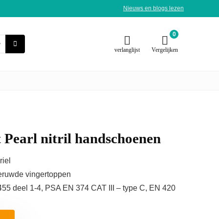
Nieuws en blogs lezen
0
verlanglijst
Vergelijken
t Pearl nitril handschoenen
riel
geruwde vingertoppen
55 deel 1-4, PSA EN 374 CAT III – type C, EN 420