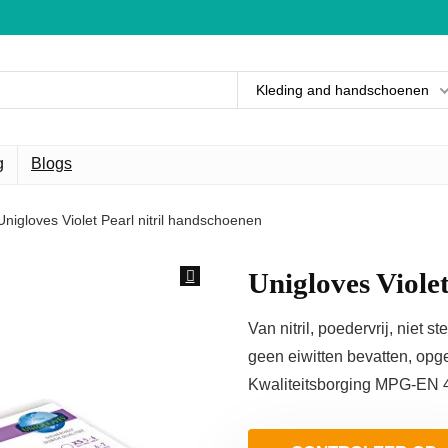
Kleding and handschoenen
g
Blogs
Unigloves Violet Pearl nitril handschoenen
Unigloves Viole
Van nitril, poedervrij, niet ste
geen eiwitten bevatten, op
Kwaliteitsborging MPG-EN 4