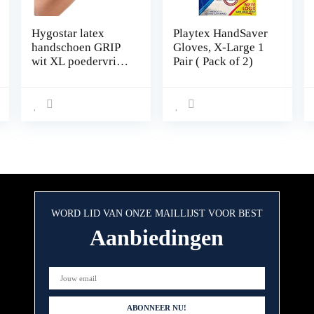
Hygostar latex
Playtex HandSaver
handschoen GRIP
Gloves, X-Large 1
wit XL poedervrij,
Pair ( Pack of 2)
2670
WORD LID VAN ONZE MAILLIJST VOOR BEST
Aanbiedingen