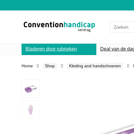
Search
for:
Bladeren door rubrieken
Deal van de da
Home
Shop
Kleding and handschoenen