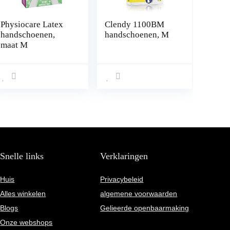
Physiocare Latex
Clendy 1100BM
handschoenen,
handschoenen, M
maat M
Snelle links
Verklaringen
Huis
Privacybeleid
Alles winkelen
algemene voorwaarden
Blogs
Gelieerde openbaarmaking
Onze webshops